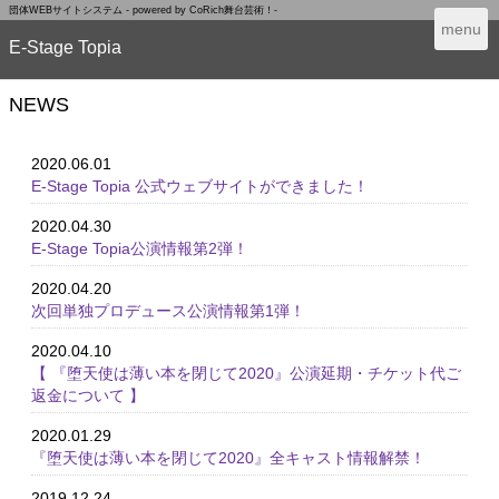
団体WEBサイトシステム - powered by
CoRich舞台芸術！-
T
menu
E-Stage Topia
o
g
g
NEWS
l
e
n
2020.06.01
a
E-Stage Topia 公式ウェブサイトができました！
v
2020.04.30
i
E-Stage Topia公演情報第2弾！
g
a
2020.04.20
t
次回単独プロデュース公演情報第1弾！
i
o
2020.04.10
n
【 『堕天使は薄い本を閉じて2020』公演延期・チケット代ご
返金について 】
2020.01.29
『堕天使は薄い本を閉じて2020』全キャスト情報解禁！
2019.12.24