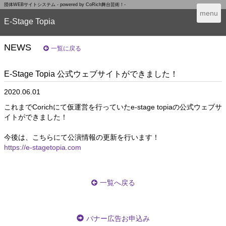
団体WEBサイトシステム - powered by
CoRich舞台芸術！-
T
menu
E-Stage Topia
o
g
g
NEWS
一覧に戻る
l
e
n
E-Stage Topia 公式ウェブサイトができました！
a
2020.06.01
v
i
これまでCorichにて仮運営を行っていたe-stage topiaの公式ウェブサ
g
イトができました！
a
t
今後は、こちらにて公演情報の更新を行います！
i
https://e-stagetopia.com
o
n
一覧へ戻る
バナー広告お申込み