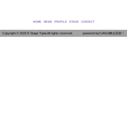
HOME
NEWS
PROFILE
STAGE
CONTACT
Copyright ©
2026 E-Stage Topia All rights reserved.
powered by
CoRich舞台芸術！