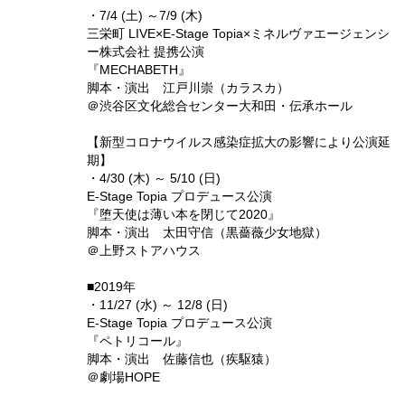
・7/4 (土) ～7/9 (木)
三栄町 LIVE×E-Stage Topia×ミネルヴァエージェンシ
ー株式会社 提携公演
『MECHABETH』
脚本・演出 江戸川崇（カラスカ）
＠渋谷区文化総合センター大和田・伝承ホール
【新型コロナウイルス感染症拡大の影響により公演延
期】
・4/30 (木) ～ 5/10 (日)
E-Stage Topia プロデュース公演
『堕天使は薄い本を閉じて2020』
脚本・演出 太田守信（黒薔薇少女地獄）
＠上野ストアハウス
■2019年
・11/27 (水) ～ 12/8 (日)
E-Stage Topia プロデュース公演
『ペトリコール』
脚本・演出 佐藤信也（疾駆猿）
＠劇場HOPE