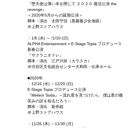
『堕天使は薄い本を閉じて ２０２０ 復活公演 the
revenge』
＜2020年5月からの延期公演＞
脚本・演出 太田守信（黒薔薇少女地獄）
＠上野ストアハウス
・1/6 (水) ～ /1/10 (日)
ALPHA Entertainment × E-Stage Topia プロデュース
新春公演
『サクラニオドレ』
脚本・演出 江戸川崇（カラスカ）
＠渋谷区文化総合センター大和田・伝承ホール
■2020年
・12/16 (水) ～12/20 (日)
E-Stage Topia プロデュース公演
『Meteor Soda』～流れ星を見つけたら、僕は君の微
笑みの訳を知るだろう～
脚本・演出 新井総
＠上野ストアハウス
・11/26 (木) ～11/30 (月)