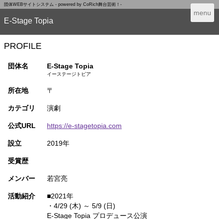
団体WEBサイトシステム - powered by
CoRich舞台芸術！-
T
menu
E-Stage Topia
o
g
g
PROFILE
l
e
団体名
E-Stage Topia
n
イーステージトピア
a
所在地
〒
v
i
カテゴリ
演劇
g
a
公式URL
https://e-stagetopia.com
t
i
設立
2019年
o
n
受賞歴
メンバー
若宮亮
活動紹介
■2021年
・4/29 (木) ～ 5/9 (日)
E-Stage Topia プロデュース公演