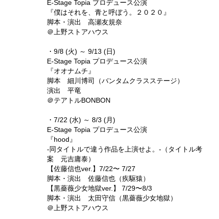
E-Stage Topia プロデュース公演
『僕はそれを、青と呼ぼう。２０２０』
脚本・演出 高瀬友規奈
＠上野ストアハウス
・9/8 (火) ～ 9/13 (日)
E-Stage Topia プロデュース公演
『オオナムチ』
脚本 細川博司（バンタムクラスステージ）
演出 平竜
＠テアトルBONBON
・7/22 (水) ～ 8/3 (月)
E-Stage Topia プロデュース公演
『hood』
‐同タイトルで違う作品を上演せよ。‐（タイトル考
案 元吉庸泰）
【佐藤信也ver.】7/22〜 7/27
脚本・演出 佐藤信也（疾駆猿）
【黒薔薇少女地獄ver.】 7/29〜8/3
脚本・演出 太田守信（黒薔薇少女地獄）
＠上野ストアハウス