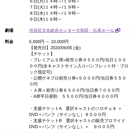
６日(月)１４時～/１９時～
７日(火)１４時～/１９時～
８日(水)１４時～/１９時～
９日(木)１６時～
劇場
渋谷区文化総合センター大和田・伝承ホール
料金
5,000円 ～ 10,000円
【発売日】2020/06/05 (金)
【チケット】
・プレミアムＳ席=前売り券９５００円/当日１００
００円(全キャストサイン入りパンフレット付・ブロ
ック指定可)
・公開ゲネプロ前売り券=５０００円/当日券５５０
０円
・Ａ席＝前売り券６５００円/当日券７０００円
・A席平日昼割 ５５００円/当日券６０００円
・支援チケットA 選択キャストのソロチェキ ＋
DVD＋パンフ（サインなし）９０００円
・支援チケットB 選択キャストの販売ブロマイド
DVD＋パンフ（サインなし）＋ ９０００円