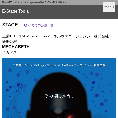
団体WEBサイトシステム - powered by
CoRich舞台芸術！-
T
menu
E-Stage Topia
o
g
g
STAGE
今までの公演一覧
l
e
三栄町 LIVE×E-Stage Topia×ミネルヴァエージェンシー株式会社
n
提携公演
a
MECHABETH
v
メカベス
i
g
a
t
i
o
n