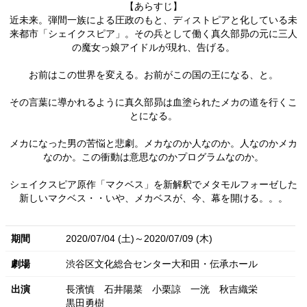
【あらすじ】
近未来。弾間一族による圧政のもと、ディストピアと化している未
来都市「シェイクスピア」。その兵として働く真久部昴の元に三人
の魔女っ娘アイドルが現れ、告げる。
お前はこの世界を変える。お前がこの国の王になる、と。
その言葉に導かれるように真久部昴は血塗られたメカの道を行くこ
とになる。
メカになった男の苦悩と悲劇。メカなのか人なのか。人なのかメカ
なのか。この衝動は意思なのかプログラムなのか。
シェイクスピア原作「マクベス」を新解釈でメタモルフォーゼした
新しいマクベス・・いや、メカベスが、今、幕を開ける。。。
期間
2020/07/04 (土)～2020/07/09 (木)
劇場
渋谷区文化総合センター大和田・伝承ホール
出演
長濱慎
石井陽菜
小栗諒
一洸
秋吉織栄
黒田勇樹