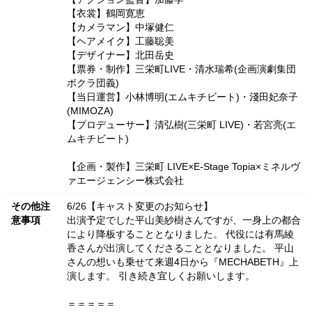
【衣裳】鶴岡寛恵
【カメラマン】中塚健仁
【ヘアメイク】工藤聡美
【デザイナー】北田岳史
【票券・制作】三栄町LIVE・清水瑞希(企画演劇集団
ボクラ団義)
【当日運営】小林博明(エムキチビート)・淺田妃奈子
(MIMOZA)
【プロデューサー】清弘樹(三栄町 LIVE)・若宮亮(エ
ムキチビート)
【企画・製作】三栄町 LIVE×E-Stage Topia×ミネルヴ
ァエージェンシー株式会社
その他注
6/26【キャスト変更のお知らせ】
意事項
出演予定でした平山美紗樹さんですが、一身上の都合
により降板することとなりました。 代役には有馬綾
香さんが出演してくださることとなりました。 平山
さんの想いも乗せて来週4日から『MECHABETH』上
演します。 引き続き宜しくお願いします。
＝＝＝＝＝