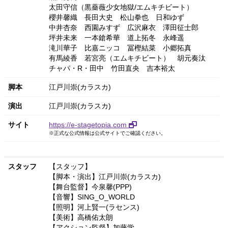
太田守信（黒薔薇少女地獄/エムキチビート）
櫻井馨織
長田大史
松山拳也
日和ゆず
中井杏奈
西園みすず
広沢麻衣
澤田征士郎
坪井未来
一本鎗希華
道上拓冬
永峰遥
滝川華子
比嘉ニッコ
冨樫結菜
小郷拓真
有馬綾香
若宮亮（エムキチビート）
胡元奏汰
チャパ・R・田中
竹田直央
吉本裕太
脚本
江戸川崇(カラスカ)
演出
江戸川崇(カラスカ)
サイト
https://e-stagetopia.com
※正式な公式情報は公式サイトでご確認ください。
スタッフ
【スタッフ】
【脚本・演出】江戸川崇(カラスカ)
【舞台監督】今泉馨(PPP)
【音響】SING_O_WORLD
【照明】河上賢一(ラセンス)
【美術】高橋佑太朗
【アクション監督】加藤学