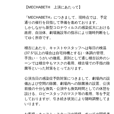
【MECHABETH 上演にあたって】
『MECHABETH』につきまして、現時点では、予定
通りの催行を目指して準備を進めております。
しかしながら新型コロナウィルスの感染拡大における
政府、自治体、劇場施設等の指示により随時判断をし
てゆく所存です。
稽古にあたり、キャストやスタッフへは毎日の検温
(37.5°以上の場合は自宅待機とする)・体調の管理、
手洗い・うがいの徹底、原則として通し稽古以外のシ
ーンでは稽古中もマスクの着用、稽古場での手指の除
菌等といった対策をとっております。
公演当日の感染症予防対策につきまして、劇場内の設
備および空間の除菌、劇場内への除菌液の設置、公演
前後の十分な換気・公演中も換気時間としての休憩を
設ける、ロビースタッフのマスク等の着用、等を予定
しておりますが、引き続き状況により随時調整してま
いります。