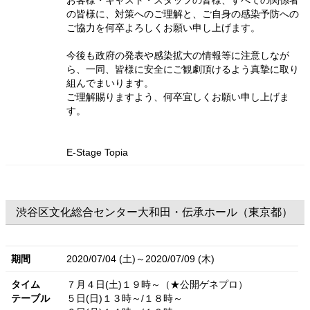
お客様・キャスト・スタッフの皆様、すべての関係者
の皆様に、対策へのご理解と、ご自身の感染予防への
ご協力を何卒よろしくお願い申し上げます。
今後も政府の発表や感染拡大の情報等に注意しなが
ら、一同、皆様に安全にご観劇頂けるよう真摯に取り
組んでまいります。
ご理解賜りますよう、何卒宜しくお願い申し上げま
す。
E-Stage Topia
渋谷区文化総合センター大和田・伝承ホール（東京都）
期間
2020/07/04 (土)～2020/07/09 (木)
タイム
７月４日(土)１９時～（★公開ゲネプロ）
テーブル
５日(日)１３時～/１８時～