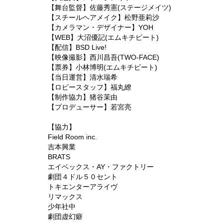
【舞台監督】佐藤秀憲(ステージメイツ)
【スチールヘアメイク】松野亜莉沙
【カメラマン・デザイナー】YOH
【WEB】大沼優記(エムキチビート)
【配信】BSD Live!
【映像撮影】西川昌吾(TWO-FACE)
【票券】小林博明(エムキチビート)
【当日運営】清水瑞希
【ロビースタッフ】福丸繚
【制作協力】猪谷茉由
【プロデューサー】若宮亮
【協力】
Field Room inc.
吉本興業
BRATS
エイベックス・AY・ファクトリー
劇団４ドル５０セント
トキエンターアライヴ
リマックス
少年社中
劇団虚幻癖