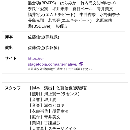
熊倉功(BRATS)
はらみか
竹内尚文(少年社中)
奈良平愛実
坪井未来
夏目ベール
青井美文
福井将太(エムキチビート)
中井杏奈
水野伽奈子
長島光那
若宮亮(エムキチビート)
米原幸佑
遊(BSDLive!)
杉優歩
脚本
佐藤信也(疾駆猿)
演出
佐藤信也(疾駆猿)
サイト
https://e-
stagetopia.com/alternative/
※正式な公式情報は公式サイトでご確認ください。
スタッフ
【脚本・演出】佐藤信也(疾駆猿)
【照明】河上賢一(ラセンス)
【音響】堀江潤
【音楽】瀬奈ヒロキ
【衣裳補佐】胡元奏汰
【振付】青井美文
【美術】古謝里沙
【大道具】ステージメイツ