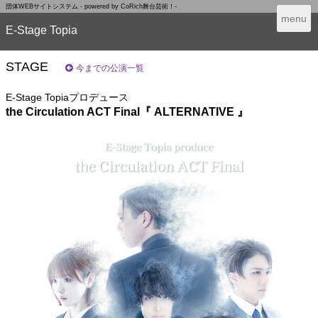
団体WEBサイトシステム - powered by
CoRich舞台芸術！-
T
menu
E-Stage Topia
o
g
g
STAGE
今までの公演一覧
l
e
E-Stage Topiaプロデュース
n
the Circulation ACT Final『 ALTERNATIVE 』
a
v
i
g
a
t
i
o
n