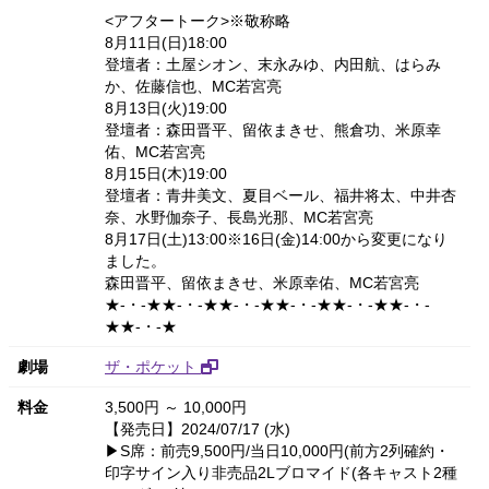
<アフタートーク>※敬称略
8月11日(日)18:00
登壇者：土屋シオン、末永みゆ、内田航、はらみ
か、佐藤信也、MC若宮亮
8月13日(火)19:00
登壇者：森田晋平、留依まきせ、熊倉功、米原幸
佑、MC若宮亮
8月15日(木)19:00
登壇者：青井美文、夏目ベール、福井将太、中井杏
奈、水野伽奈子、長島光那、MC若宮亮
8月17日(土)13:00※16日(金)14:00から変更になり
ました。
森田晋平、留依まきせ、米原幸佑、MC若宮亮
★-・-★★-・-★★-・-★★-・-★★-・-★★-・-
★★-・-★
劇場
ザ・ポケット
料金
3,500円 ～ 10,000円
【発売日】2024/07/17 (水)
▶S席：前売9,500円/当日10,000円(前方2列確約・
印字サイン入り非売品2Lブロマイド(各キャスト2種