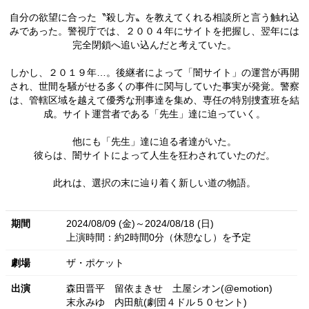
自分の欲望に合った〝殺し方〟を教えてくれる相談所と言う触れ込
みであった。警視庁では、２００４年にサイトを把握し、翌年には
完全閉鎖へ追い込んだと考えていた。
しかし、２０１９年…。後継者によって「闇サイト」の運営が再開
され、世間を騒がせる多くの事件に関与していた事実が発覚。警察
は、管轄区域を越えて優秀な刑事達を集め、専任の特別捜査班を結
成。サイト運営者である「先生」達に迫っていく。
他にも「先生」達に迫る者達がいた。
彼らは、闇サイトによって人生を狂わされていたのだ。
此れは、選択の末に辿り着く新しい道の物語。
期間
2024/08/09 (金)～2024/08/18 (日)
上演時間：約2時間0分（休憩なし）を予定
劇場
ザ・ポケット
出演
森田晋平
留依まきせ
土屋シオン(@emotion)
末永みゆ
内田航(劇団４ドル５０セント)